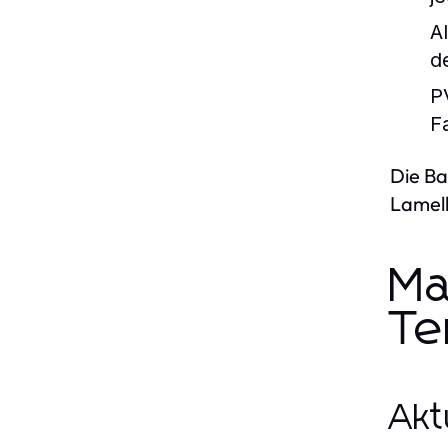
A
d
P
F
Die Ba
Lamell
Ma
Te
Akt