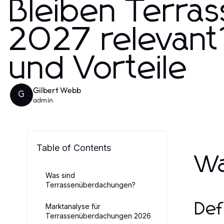
Bleiben Terra
2027 relevant?
und Vorteile
Gilbert Webb
G
admin
Table of Contents
Wa
Was sind
Terrassenüberdachungen?
Def
Marktanalyse für
Terrassenüberdachungen 2026