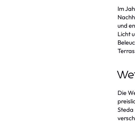
Im Jah
Nachha
und en
Licht 
Beleuc
Terra
Wet
Die We
preisl
Steda 
versch