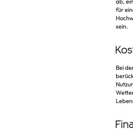
ab, ei
für ei
Hochwe
sein.
Kos
Bei de
berück
Nutzun
Wetter
Lebens
Fin