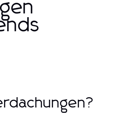
ngen
rends
erdachungen?