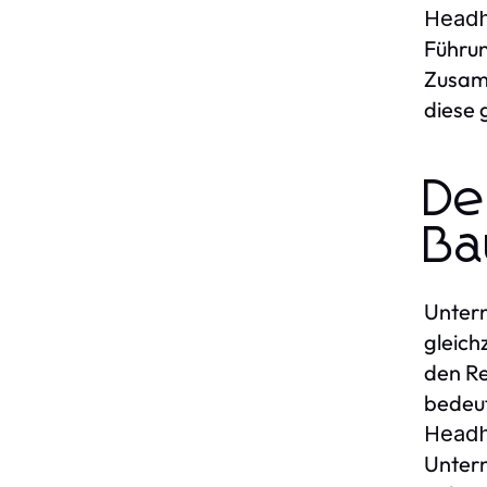
Headh
Führu
Zusamm
diese 
De
Ba
Untern
gleichz
den Re
bedeut
Headh
Untern