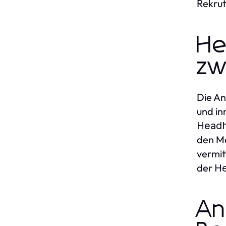
Rekrut
He
zw
Die An
und in
Headh
den Ma
vermit
der
He
An