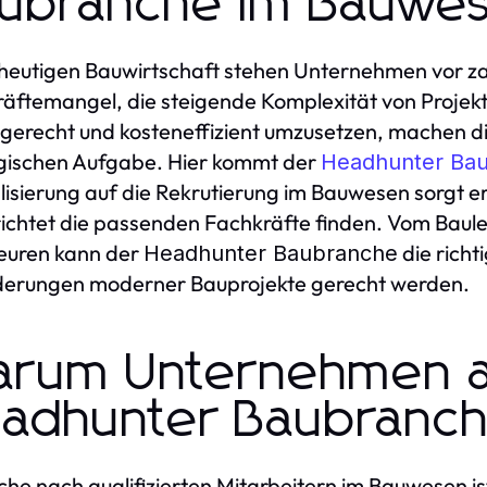
ubranche im Bauwe
 heutigen Bauwirtschaft stehen Unternehmen vor z
äftemangel, die steigende Komplexität von Projek
gerecht und kosteneffizient umzusetzen, machen di
gischen Aufgabe. Hier kommt der
Headhunter Ba
lisierung auf die Rekrutierung im Bauwesen sorgt e
richtet die passenden Fachkräfte finden. Vom Bauleit
euren kann der
die richt
Headhunter Baubranche
derungen moderner Bauprojekte gerecht werden.
rum Unternehmen a
adhunter Baubranch
che nach qualifizierten Mitarbeitern im Bauwesen i