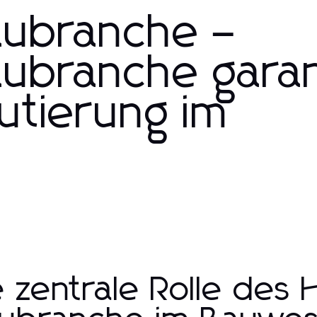
aubranche –
ubranche garan
rutierung im
e zentrale Rolle des