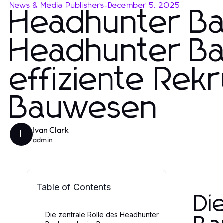
News & Media Publishers
-
December 5, 2025
Headhunter B
Headhunter Ba
effiziente Rek
Bauwesen
Ivan Clark
I
admin
Table of Contents
Di
Die zentrale Rolle des Headhunter