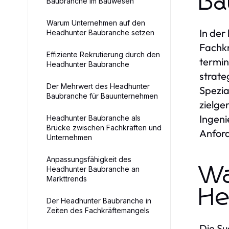
Ba
Baubranche im Bauwesen
Warum Unternehmen auf den
In der
Headhunter Baubranche setzen
Fachkr
Effiziente Rekrutierung durch den
termin
Headhunter Baubranche
strate
Der Mehrwert des Headhunter
Spezia
Baubranche für Bauunternehmen
zielge
Ingeni
Headhunter Baubranche als
Brücke zwischen Fachkräften und
Anfor
Unternehmen
Anpassungsfähigkeit des
Wa
Headhunter Baubranche an
Markttrends
He
Der Headhunter Baubranche in
Zeiten des Fachkräftemangels
Die Su