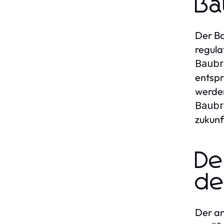
Ba
Der Ba
regula
Baubr
entspr
werden
Baubr
zukunf
De
de
Der an