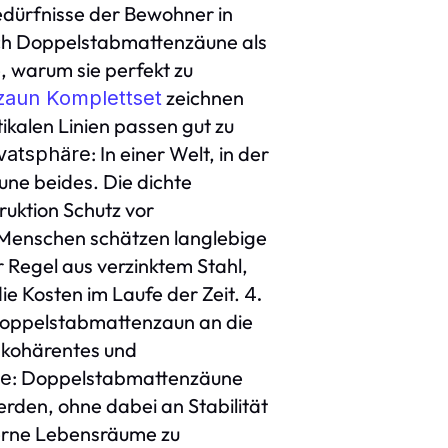
edürfnisse der Bewohner in
sich Doppelstabmattenzäune als
, warum sie perfekt zu
zeichnen
zaun Komplettset
ikalen Linien passen gut zu
: In einer Welt, in der
ivatsphäre
ne beides. Die dichte
uktion Schutz vor
Menschen schätzen langlebige
Regel aus verzinktem Stahl,
ie Kosten im Laufe der Zeit.
4.
 Doppelstabmattenzaun an die
 kohärentes und
: Doppelstabmattenzäune
de
den, ohne dabei an Stabilität
derne Lebensräume zu