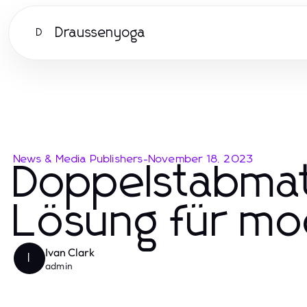
Draussenyoga
D
News & Media Publishers
-
November 18, 2023
Doppelstabmat
Lösung für m
Ivan Clark
I
admin