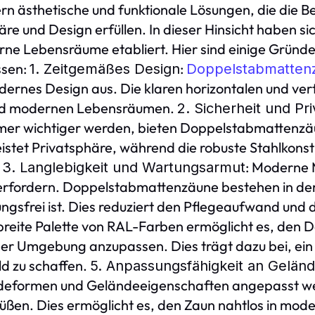
 ästhetische und funktionale Lösungen, die die B
häre und Design erfüllen. In dieser Hinsicht haben 
rne Lebensräume etabliert. Hier sind einige Gründe
sen:
:
1. Zeitgemäßes Design
Doppelstabmatten
odernes Design aus. Die klaren horizontalen und vert
 und modernen Lebensräumen.
2. Sicherheit und Pr
mmer wichtiger werden, bieten Doppelstabmattenzäu
tet Privatsphäre, während die robuste Stahlkonstr
.
: Moderne 
3. Langlebigkeit und Wartungsarmut
rfordern. Doppelstabmattenzäune bestehen in der 
gsfrei ist. Dies reduziert den Pflegeaufwand und d
 breite Palette von RAL-Farben ermöglicht es, den
r Umgebung anzupassen. Dies trägt dazu bei, ein
d zu schaffen.
5. Anpassungsfähigkeit an Gelän
deformen und Geländeeigenschaften angepasst wer
üßen. Dies ermöglicht es, den Zaun nahtlos in mo