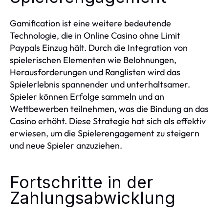
Gamification ist eine weitere bedeutende
Technologie, die in Online Casino ohne Limit
Paypals Einzug hält. Durch die Integration von
spielerischen Elementen wie Belohnungen,
Herausforderungen und Ranglisten wird das
Spielerlebnis spannender und unterhaltsamer.
Spieler können Erfolge sammeln und an
Wettbewerben teilnehmen, was die Bindung an das
Casino erhöht. Diese Strategie hat sich als effektiv
erwiesen, um die Spielerengagement zu steigern
und neue Spieler anzuziehen.
Fortschritte in der
Zahlungsabwicklung