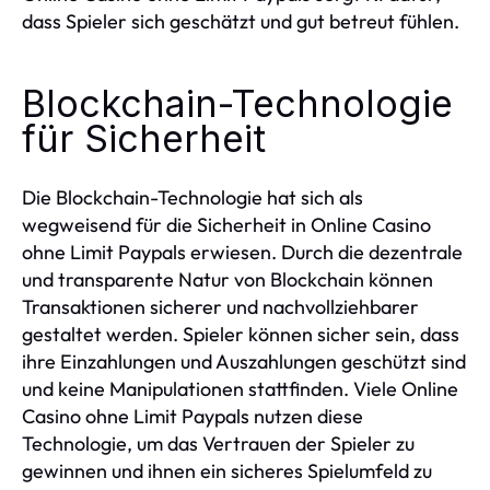
dass Spieler sich geschätzt und gut betreut fühlen.
Blockchain-Technologie
für Sicherheit
Die Blockchain-Technologie hat sich als
wegweisend für die Sicherheit in Online Casino
ohne Limit Paypals erwiesen. Durch die dezentrale
und transparente Natur von Blockchain können
Transaktionen sicherer und nachvollziehbarer
gestaltet werden. Spieler können sicher sein, dass
ihre Einzahlungen und Auszahlungen geschützt sind
und keine Manipulationen stattfinden. Viele Online
Casino ohne Limit Paypals nutzen diese
Technologie, um das Vertrauen der Spieler zu
gewinnen und ihnen ein sicheres Spielumfeld zu