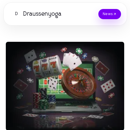
Draussenyoga
D
News