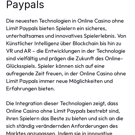
Paypals
Die neuesten Technologien in Online Casino ohne
Limit Paypals bieten Spielern ein sicheres,
unterhaltsames und innovatives Spielerlebnis. Von
Künstlicher Intelligenz über Blockchain bis hin zu
VR und AR – die Entwicklungen in der Technologie
sind vielfältig und prägen die Zukunft des Online-
Glücksspiels. Spieler können sich auf eine
aufregende Zeit freuen, in der Online Casino ohne
Limit Paypals immer neue Möglichkeiten und
Erfahrungen bieten.
Die Integration dieser Technologien zeigt, dass
Online Casino ohne Limit Paypals bestrebt sind,
ihren Spielern das Beste zu bieten und sich an die
sich ständig verändernden Anforderungen des
Marktes anzupassen. Indem sie in innovative